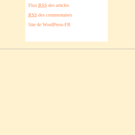
Flux
RSS
des articles
RSS
des commentaires
Site de WordPress-FR